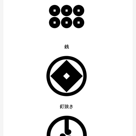
銭
釘抜き