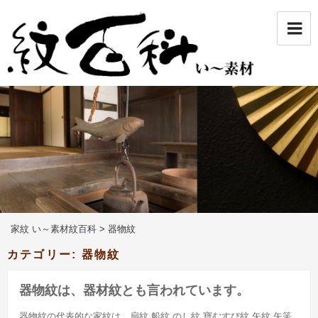
コ
ン
テ
ン
ツ
へ
ス
キ
ッ
プ
家紋 い～素材紋百科
>
器物紋
カテゴリー:
器物紋
器物紋は、器材紋とも言われています。
器物紋の代表的な家紋は、扇紋 船紋 のし紋 寶むすび紋 矢紋 矢筈