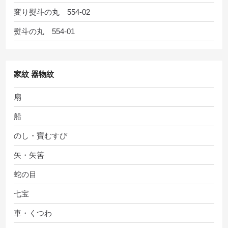
変り熨斗の丸 554-02
熨斗の丸 554-01
家紋 器物紋
扇
船
のし・寶むすび
矢・矢筈
蛇の目
七宝
車・くつわ