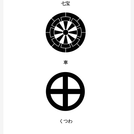
七宝
車
くつわ