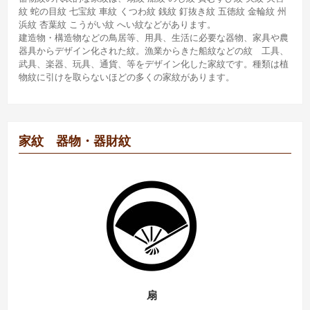
紋 蛇の目紋 七宝紋 車紋 くつわ紋 銭紋 釘抜き紋 五徳紋 金輪紋 州
浜紋 杏葉紋 こうがい紋 へい紋などがあります。
建造物・構造物などの鳥居等、用具、生活に必要な器物、家具や農
器具からデザイン化された紋。漁業からきた船紋などの紋 工具、
武具、楽器、玩具、通貨、等をデザイン化した家紋です。種類は植
物紋に引けを取らないほどの多くの家紋があります。
家紋 器物・器財紋
扇