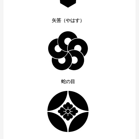
矢筈（やはす）
蛇の目