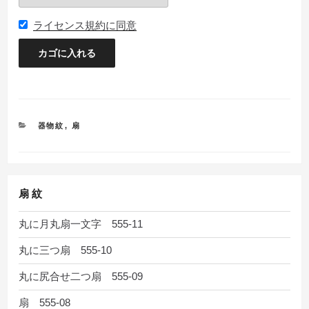
ライセンス規約に同意
カ
器物紋
,
扇
テ
ゴ
リ
ー
扇 紋
丸に月丸扇一文字 555-11
丸に三つ扇 555-10
丸に尻合せ二つ扇 555-09
扇 555-08