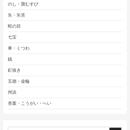
のし・寶むすび
矢・矢筈
蛇の目
七宝
車・くつわ
銭
釘抜き
五徳・金輪
州浜
杏葉・こうがい・へい
検