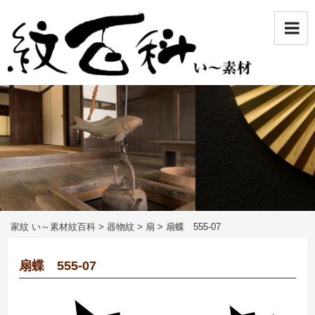
コ
ン
テ
ン
ツ
へ
ス
キ
ッ
プ
家紋 い～素材紋百科
>
器物紋
>
扇
>
扇蝶 555-07
扇蝶 555-07