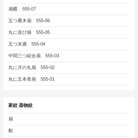
扇蝶 555-07
五つ雁木扇 555-06
丸に並び扇 555-05
五つ末廣 555-04
中関三つ組合扇 555-03
丸に月の丸扇 555-02
丸に五本骨扇 555-01
家紋 器物紋
扇
船