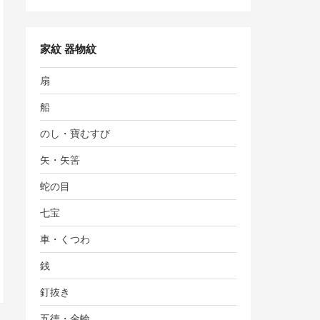
家紋 器物紋
扇
船
のし・寶むすび
矢・矢筈
蛇の目
七宝
車・くつわ
銭
釘抜き
五徳・金輪