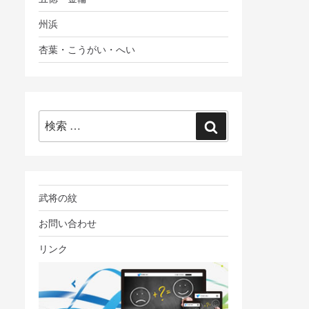
州浜
杏葉・こうがい・へい
検
検
索:
索
武将の紋
お問い合わせ
リンク