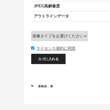
JPEG高解像度
アウトラインデータ
ライセンス規約に同意
カ
器物紋
,
扇
テ
ゴ
リ
ー