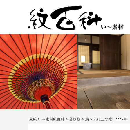
コ
ン
テ
ン
ツ
へ
ス
キ
ッ
プ
家紋 い～素材紋百科
>
器物紋
>
扇
>
丸に三つ扇 555-10