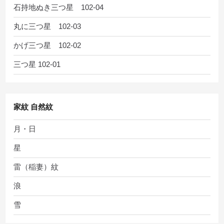
石持地ぬき三つ星 102-04
丸に三つ星 102-03
かげ三つ星 102-02
三つ星 102-01
家紋 自然紋
月・日
星
雷（稲妻）紋
浪
雪