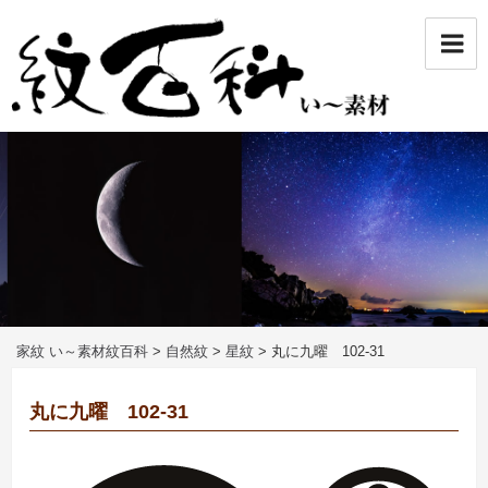
コ
ン
テ
ン
ツ
へ
ス
キ
ッ
プ
家紋 い～素材紋百科
>
自然紋
>
星紋
>
丸に九曜 102-31
丸に九曜 102-31