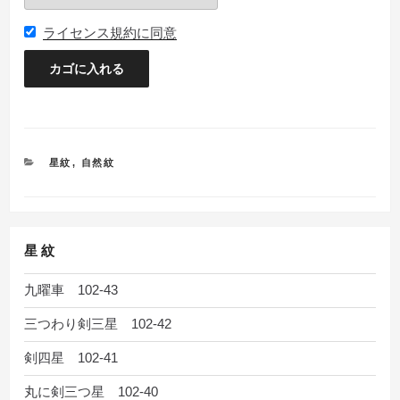
ライセンス規約に同意
カ
星紋
,
自然紋
テ
ゴ
リ
ー
星 紋
九曜車 102-43
三つわり剣三星 102-42
剣四星 102-41
丸に剣三つ星 102-40