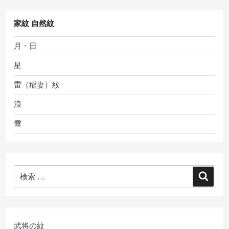
家紋 自然紋
月・日
星
雷（稲妻）紋
浪
雪
検
検
索:
索
武将の紋