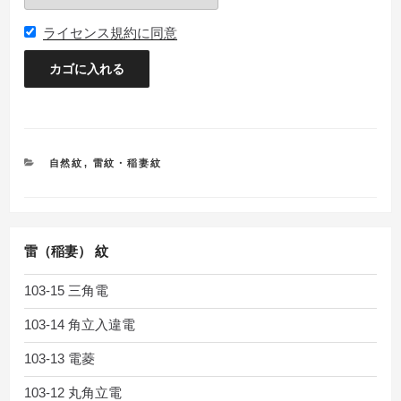
ライセンス規約に同意
カ
自然紋
,
雷紋・稲妻紋
テ
ゴ
リ
ー
雷（稲妻） 紋
103-15 三角電
103-14 角立入違電
103-13 電菱
103-12 丸角立電