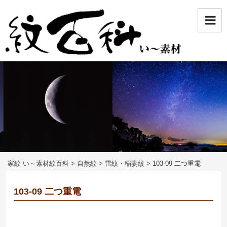
コ
ン
テ
ン
ツ
へ
ス
キ
ッ
プ
家紋 い～素材紋百科
>
自然紋
>
雷紋・稲妻紋
>
103-09 二つ重電
103-09 二つ重電