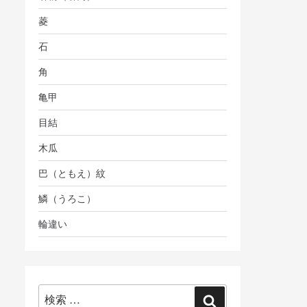
菱
石
角
亀甲
目結
木瓜
巴（ともえ）紋
鱗（うろこ）
輪違い
検
検
索: