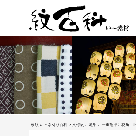
コ
ン
テ
ン
ツ
へ
ス
キ
ッ
プ
家紋 い～素材紋百科
>
文様紋
>
亀甲
>
一重亀甲に花角 808