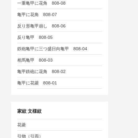
一重亀甲に花角 808-08
亀甲に花角 808-07
反り形亀甲崩し 808-06
反り亀甲 808-05
鉄砲亀甲に三つ盛日向亀甲 808-04
相馬亀甲 808-03
亀甲鉄砲に花角 808-02
亀甲に花菱 808-01
家紋 文様紋
花菱
引物（引両）