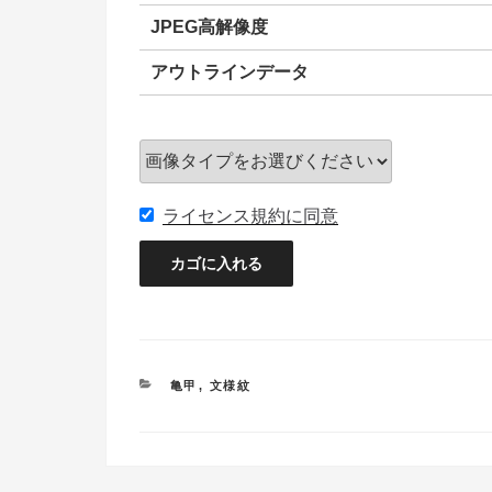
JPEG高解像度
アウトラインデータ
ライセンス規約に同意
カ
亀甲
,
文様紋
テ
ゴ
リ
ー