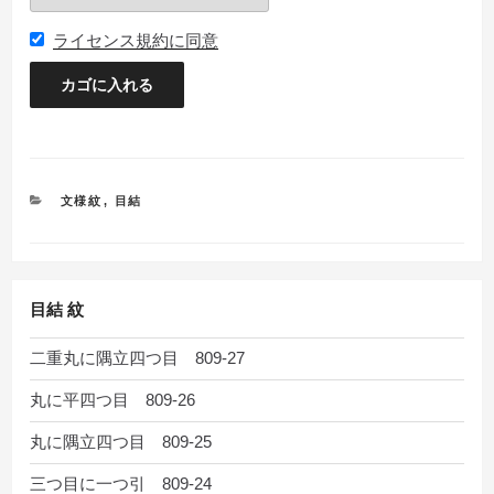
ライセンス規約に同意
カ
文様紋
,
目結
テ
ゴ
リ
ー
目結 紋
二重丸に隅立四つ目 809-27
丸に平四つ目 809-26
丸に隅立四つ目 809-25
三つ目に一つ引 809-24