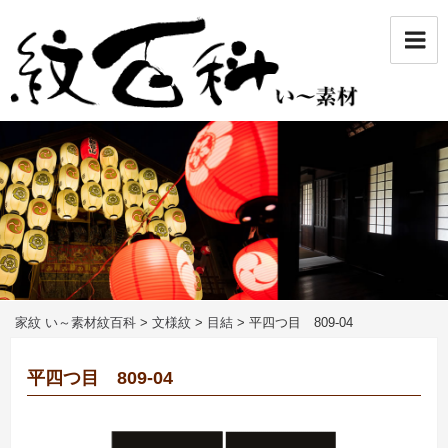
コ
ン
テ
ン
ツ
へ
ス
キ
ッ
プ
家紋 い～素材紋百科
>
文様紋
>
目結
>
平四つ目 809-04
平四つ目 809-04