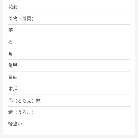
花菱
引物（引両）
菱
石
角
亀甲
目結
木瓜
巴（ともえ）紋
鱗（うろこ）
輪違い