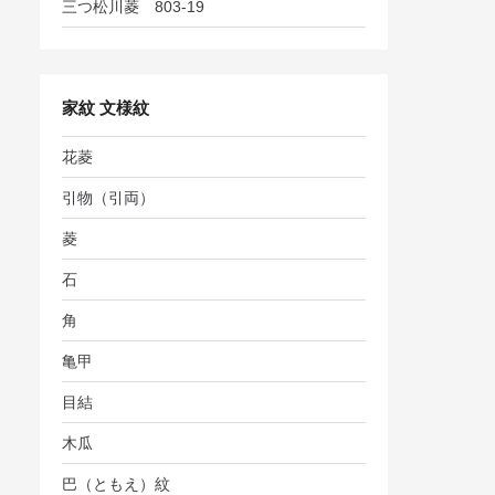
三つ松川菱 803-19
家紋 文様紋
花菱
引物（引両）
菱
石
角
亀甲
目結
木瓜
巴（ともえ）紋