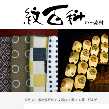
コ
ン
テ
ン
ツ
へ
ス
キ
ッ
プ
家紋 い～素材紋百科
>
文様紋
>
菱
>
糸菱 803-08