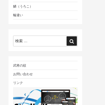
鱗（うろこ）
輪違い
検
検
索:
索
武将の紋
お問い合わせ
リンク