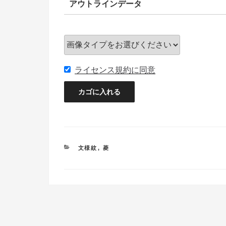
アウトラインデータ
ライセンス規約に同意
カ
文様紋
,
菱
テ
ゴ
リ
ー