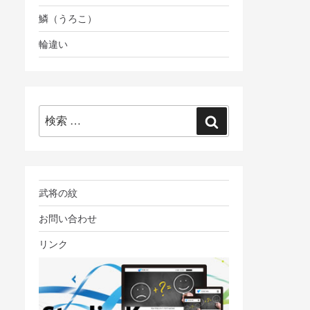
鱗（うろこ）
輪違い
検
検
索:
索
武将の紋
お問い合わせ
リンク