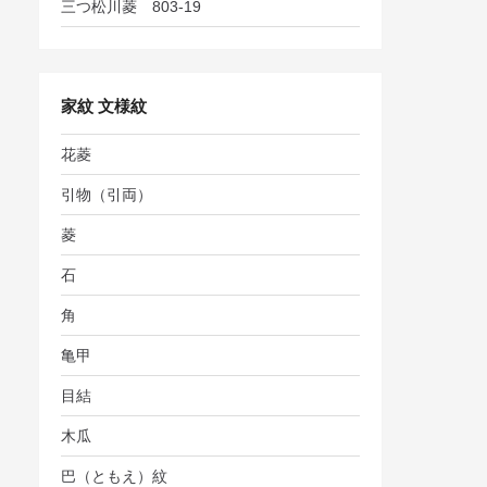
三つ松川菱 803-19
家紋 文様紋
花菱
引物（引両）
菱
石
角
亀甲
目結
木瓜
巴（ともえ）紋