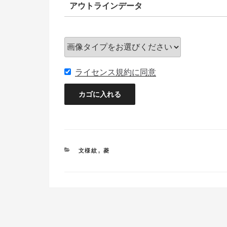
アウトラインデータ
ライセンス規約に同意
カ
文様紋
,
菱
テ
ゴ
リ
ー