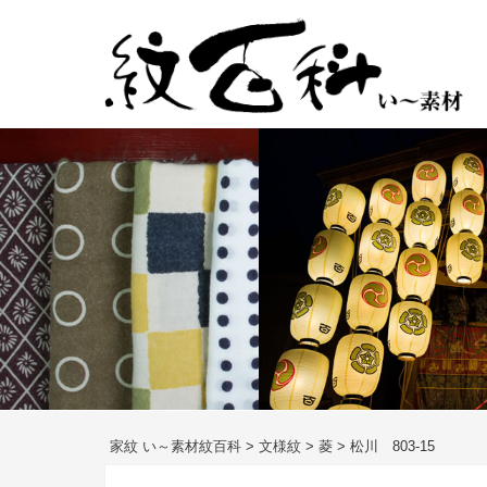
コ
ン
テ
ン
ツ
へ
ス
キ
ッ
プ
家紋 い～素材紋百科
>
文様紋
>
菱
>
松川 803-15