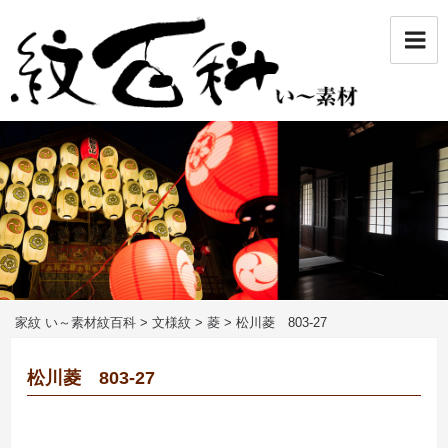
コ
ン
テ
ン
ツ
へ
ス
キ
ッ
プ
家紋 い～素材紋百科
>
文様紋
>
菱
>
松川菱 803-27
松川菱 803-27