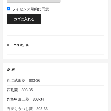
ライセンス規約に同意
カ
文様紋
,
菱
テ
ゴ
リ
ー
菱 紋
丸に武田菱 803-36
四割菱 803-35
丸亀甲形三菱 803-34
石持ちうつし菱 803-33