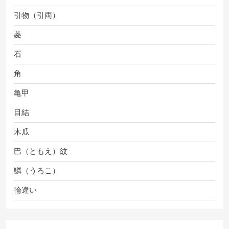
引物（引両）
菱
石
角
亀甲
目結
木瓜
巴（ともえ）紋
鱗（うろこ）
輪違い