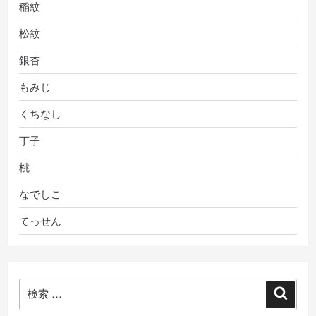
稲紋
松紋
銀杏
もみじ
くちなし
丁子
桃
なでしこ
てっせん
検
検
索:
索