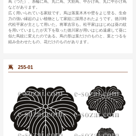
蔦（つた）、糸輪に蔦、丸に蔦、大割蔦、中かげ蔦、丸に中かげ蔦
などがあります。
広く用いられている家紋です。蔦は落葉木木や壁をよじ登る。生命
力の強い縁起のよい植物として家紋に採用されたようです。徳川時
代松平家が主として用いた。将軍吉宗も。松平家ははじめは葵の紋
を用いていましたが天下を取った徳川家が用いはじめ遠慮して葵に
似た蔦紋に変えたのである。蔦の形は葉だけのものと、葉とつるを
組み合わせたもの、花だけのものがあります。
蔦 255-01