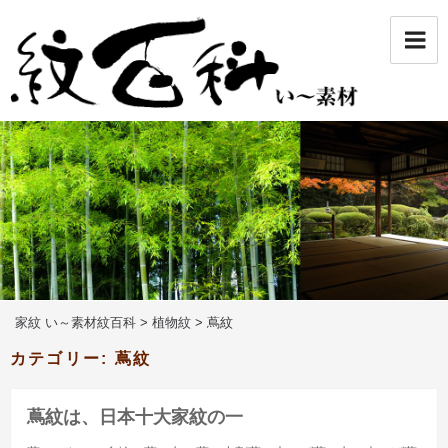
コ
ン
テ
ン
ツ
へ
ス
キ
ッ
プ
家紋 い～素材紋百科
>
植物紋
>
蔦紋
カテゴリー:
蔦紋
蔦紋は、日本十大家紋の一