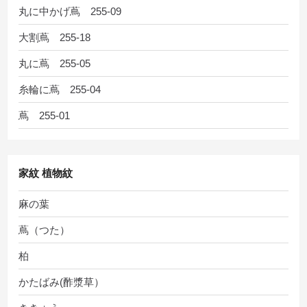
丸に中かげ蔦 255-09
大割蔦 255-18
丸に蔦 255-05
糸輪に蔦 255-04
蔦 255-01
家紋 植物紋
麻の葉
蔦（つた）
柏
かたばみ(酢漿草）