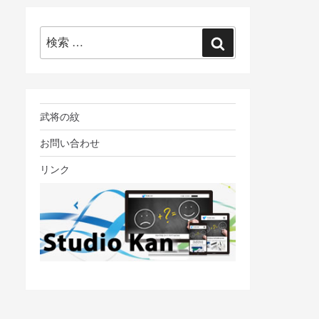
検
検
索:
索
武将の紋
お問い合わせ
リンク