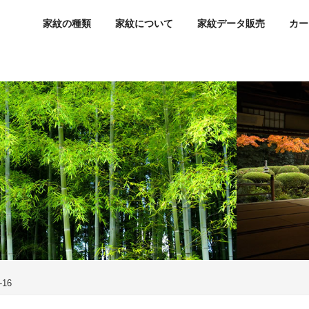
家紋の種類
家紋について
家紋データ販売
カー
16