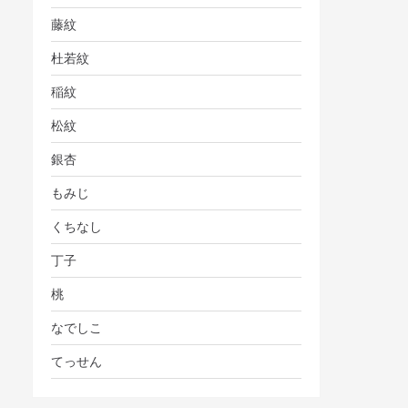
藤紋
杜若紋
稲紋
松紋
銀杏
もみじ
くちなし
丁子
桃
なでしこ
てっせん