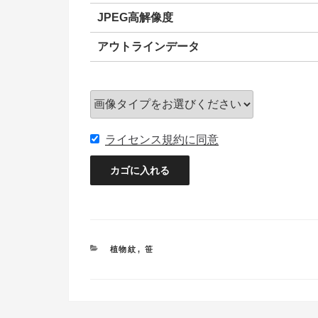
JPEG高解像度
アウトラインデータ
ライセンス規約に同意
カ
植物紋
,
笹
テ
ゴ
リ
ー