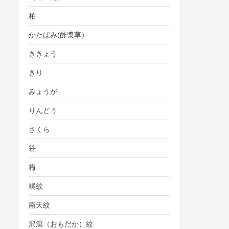
柏
かたばみ(酢漿草）
ききょう
きり
みょうが
りんどう
さくら
笹
梅
橘紋
南天紋
沢瀉（おもだか）紋