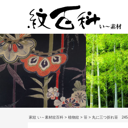
コ
ン
テ
ン
ツ
へ
ス
キ
ッ
プ
家紋 い～素材紋百科
>
植物紋
>
笹
>
丸に三つ折れ笹 245-